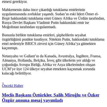
etmesi gerekiyor.
Mahkemenin daha önce çıkardığı tutuklama emirlerinin
uygulanmasında zorluklar yaşandı. Sudan’ın eski lideri Ömer el-
Beşir hakkındaki tutuklama emri Güney Afrika ve Ürdün tarafından,
Rusya Devlet Başkanı Vladimir Putin hakkındaki emir ise
Moğolistan tarafından uygulanmadı.
Bununla birlikte tutuklama emirleri, şüphelilerin seyahat
özgürlüğünü pratikte kısıtlıyor. Nitekim Putin, hakkındaki tutuklama
emri nedeniyle BRICS zirvesi için Güney Afrika’ya gitmekten
kaçınmıştı.
Netanyahu ve Gallant’ın da Kanada, Avustralya, İngiltere, Fransa,
Almanya, Hollanda, Belçika, İsveç gibi ülkelerin yer aldığı ve
çoğunluğu Avrupa Birliği, Afrika ve Asya ülkelerinden oluşan
UCM’ye üye 124 ülkeye seyahat etmekten kaçınmak zorunda
kalacağı belirtiliyor.
Önceki Haber
Meclis Başkanı Öztürkler, Salih Miroğlu ve Özker
Özgür anısına mesaj yayımladı