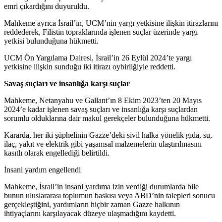
emri çıkardığını duyuruldu.
Mahkeme ayrıca İsrail’in, UCM’nin yargı yetkisine ilişkin itirazlarını
reddederek, Filistin topraklarında işlenen suçlar üzerinde yargı
yetkisi bulunduğuna hükmetti.
UCM Ön Yargılama Dairesi, İsrail’in 26 Eylül 2024’te yargı
yetkisine ilişkin sunduğu iki itirazı oybirliğiyle reddetti.
Savaş suçları ve insanlığa karşı suçlar
Mahkeme, Netanyahu ve Gallant’ın 8 Ekim 2023’ten 20 Mayıs
2024’e kadar işlenen savaş suçları ve insanlığa karşı suçlardan
sorumlu olduklarına dair makul gerekçeler bulunduğuna hükmetti.
Kararda, her iki şüphelinin Gazze’deki sivil halka yönelik gıda, su,
ilaç, yakıt ve elektrik gibi yaşamsal malzemelerin ulaştırılmasını
kasıtlı olarak engellediği belirtildi.
İnsani yardım engellendi
Mahkeme, İsrail’in insani yardıma izin verdiği durumlarda bile
bunun uluslararası toplumun baskısı veya ABD’nin talepleri sonucu
gerçekleştiğini, yardımların hiçbir zaman Gazze halkının
ihtiyaçlarını karşılayacak düzeye ulaşmadığını kaydetti.