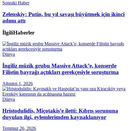
Sonraki Haber
Zelenskiy: Putin, bu yıl savaşı büyütmek için ikinci
adımı attı
İlgili
Haberler
Dünya
İngiliz müzik grubu Massive Attack’e, konserde
Filistin bayrağı açtıkları gerekçesiyle soruşturma
Ağustos 1, 2026
Dünya
Hristodulidis, Miçotakis’e iletti: Kıbrıs sorununa
duyulan ilgi, eylemlerimden kaynaklanıyor
Temmuz 26, 2026