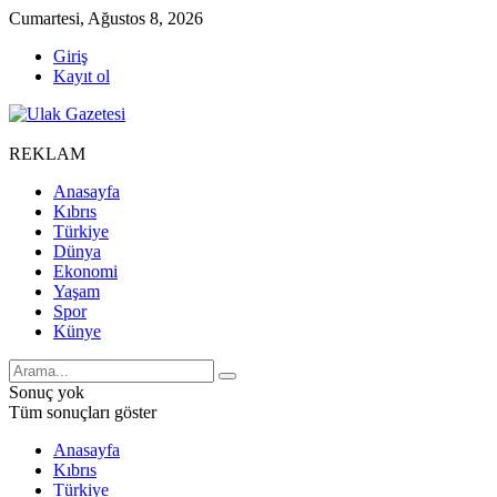
Cumartesi, Ağustos 8, 2026
Giriş
Kayıt ol
REKLAM
Anasayfa
Kıbrıs
Türkiye
Dünya
Ekonomi
Yaşam
Spor
Künye
Sonuç yok
Tüm sonuçları göster
Anasayfa
Kıbrıs
Türkiye