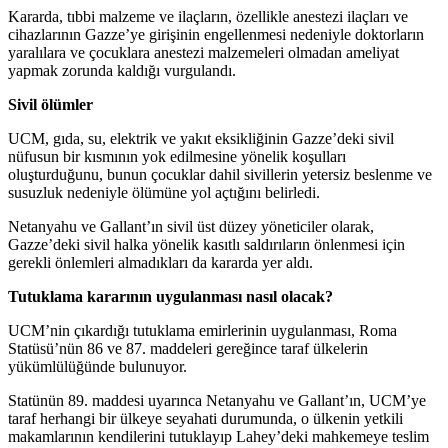
Kararda, tıbbi malzeme ve ilaçların, özellikle anestezi ilaçları ve
cihazlarının Gazze’ye girişinin engellenmesi nedeniyle doktorların
yaralılara ve çocuklara anestezi malzemeleri olmadan ameliyat
yapmak zorunda kaldığı vurgulandı.
Sivil ölümler
UCM, gıda, su, elektrik ve yakıt eksikliğinin Gazze’deki sivil
nüfusun bir kısmının yok edilmesine yönelik koşulları
oluşturduğunu, bunun çocuklar dahil sivillerin yetersiz beslenme ve
susuzluk nedeniyle ölümüne yol açtığını belirledi.
Netanyahu ve Gallant’ın sivil üst düzey yöneticiler olarak,
Gazze’deki sivil halka yönelik kasıtlı saldırıların önlenmesi için
gerekli önlemleri almadıkları da kararda yer aldı.
Tutuklama kararının uygulanması nasıl olacak?
UCM’nin çıkardığı tutuklama emirlerinin uygulanması, Roma
Statüsü’nün 86 ve 87. maddeleri gereğince taraf ülkelerin
yükümlülüğünde bulunuyor.
Statünün 89. maddesi uyarınca Netanyahu ve Gallant’ın, UCM’ye
taraf herhangi bir ülkeye seyahati durumunda, o ülkenin yetkili
makamlarının kendilerini tutuklayıp Lahey’deki mahkemeye teslim