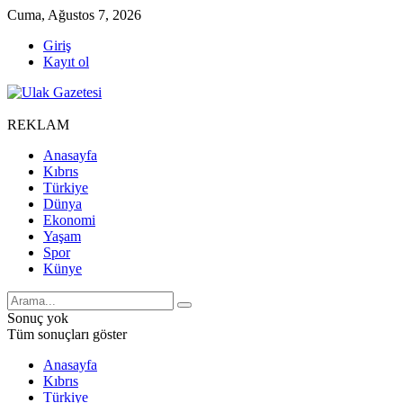
Cuma, Ağustos 7, 2026
Giriş
Kayıt ol
REKLAM
Anasayfa
Kıbrıs
Türkiye
Dünya
Ekonomi
Yaşam
Spor
Künye
Sonuç yok
Tüm sonuçları göster
Anasayfa
Kıbrıs
Türkiye