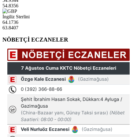
54.9344
54.8356
İngiliz Sterlini
64.1736
63.8407
NÖBETÇİ ECZANELER