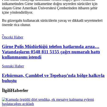
istikametinden Girne istikametine doğru seyreden sürücüler için
ulaşım Girne Amerikan Üniversitesi Çemberinden itibaren şehir
içine yönlendiriliyor.
Bu güzergahı kullanacak sürücülerin yavaş ve dikkatli seyretmeleri
önemle rica olunur.
Önceki Haber
Girne Polis Müdürlüğü telefon hatlarında arıza…
Vatandaşların 0548 811 5155 çağrı numaralı hattı
kullanmasını istendi
Sonraki Haber
Erhürman, Çamlıbel ve Tepebaşı’nda bölge halkıyla
buluştu
İlgili
Haberler