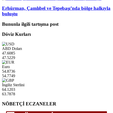
Erhürman, Çamlıbel ve Tepebaşı’nda bölge halkıyla
buluştu
Bununla ilgili tartışma post
Döviz Kurları
ABD Doları
47.6085
47.5229
Euro
54.8736
54.7749
İngiliz Sterlini
64.1203
63.7878
NÖBETÇİ ECZANELER