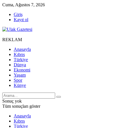
Cuma, Ağustos 7, 2026
Giriş
Kayıt ol
REKLAM
Anasayfa
Kıbrıs
Türkiye
Dünya
Ekonomi
Yaşam
Spor
Künye
Sonuç yok
Tüm sonuçları göster
Anasayfa
Kıbrıs
Türkiye