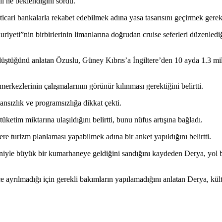
ıl ne beklendiğini sordu.
k, ticari bankalarla rekabet edebilmek adına yasa tasarısını geçirmek gerek
eti”nin birbirlerinin limanlarına doğrudan cruise seferleri düzenlediği
üştüğünü anlatan Özuslu, Güney Kıbrıs’a İngiltere’den 10 ayda 1.3 mily
rkezlerinin çalışmalarının görünür kılınması gerektiğini belirtti.
sızlık ve programsızlığa dikkat çekti.
etim miktarına ulaşıldığını belirtti, bunu nüfus artışına bağladı.
e turizm planlaması yapabilmek adına bir anket yapıldığını belirtti.
deniyle büyük bir kumarhaneye geldiğini sandığını kaydeden Derya, yol
e ayrılmadığı için gerekli bakımların yapılamadığını anlatan Derya, kül