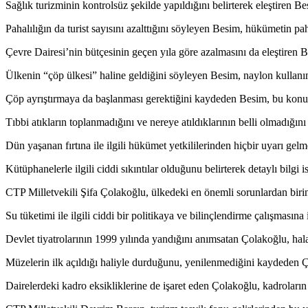
Sağlık turizminin kontrolsüz şekilde yapıldığını belirterek eleştiren B
Pahalılığın da turist sayısını azalttığını söyleyen Besim, hükümetin pah
Çevre Dairesi’nin bütçesinin geçen yıla göre azalmasını da eleştiren Besim
Ülkenin “çöp ülkesi” haline geldiğini söyleyen Besim, naylon kullanım
Çöp ayrıştırmaya da başlanması gerektiğini kaydeden Besim, bu konu
Tıbbi atıkların toplanmadığını ve nereye atıldıklarının belli olmadığ
Dün yaşanan fırtına ile ilgili hükümet yetkililerinden hiçbir uyarı ge
Kütüphanelerle ilgili ciddi sıkıntılar olduğunu belirterek detaylı bilg
CTP Milletvekili Şifa Çolakoğlu, ülkedeki en önemli sorunlardan biri
Su tüketimi ile ilgili ciddi bir politikaya ve bilinçlendirme çalışmasın
Devlet tiyatrolarının 1999 yılında yandığını anımsatan Çolakoğlu, hala 
Müzelerin ilk açıldığı haliyle durduğunu, yenilenmediğini kaydeden Ç
Dairelerdeki kadro eksikliklerine de işaret eden Çolakoğlu, kadrolar