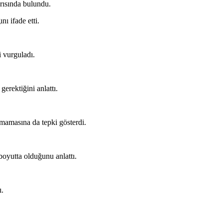
arısında bulundu.
ı ifade etti.
i vurguladı.
erektiğini anlattı.
olmamasına da tepki gösterdi.
 boyutta olduğunu anlattı.
ı.