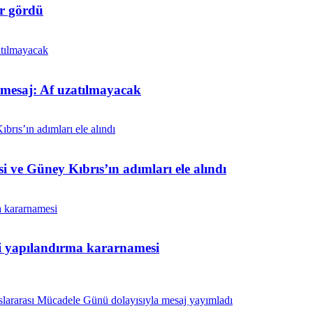
r gördü
t mesaj: Af uzatılmayacak
i ve Güney Kıbrıs’ın adımları ele alındı
ni yapılandırma kararnamesi