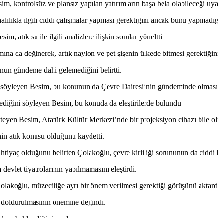
esim, kontrolsüz ve plansız yapılan yatırımların başa bela olabileceği uy
alılıkla ilgili ciddi çalışmalar yapması gerektiğini ancak bunu yapmadığın
, atık su ile ilgili analizlere ilişkin sorular yöneltti.
ına da değinerek, artık naylon ve pet şişenin ülkede bitmesi gerektiğin
nun gündeme dahi gelemediğini belirtti.
ını söyleyen Besim, bu konunun da Çevre Dairesi’nin gündeminde olması g
lmediğini söyleyen Besim, bu konuda da eleştirilerde bulundu.
i isteyen Besim, Atatürk Kültür Merkezi’nde bir projeksiyon cihazı bile 
nin atık konusu olduğunu kaydetti.
a ihtiyaç olduğunu belirten Çolakoğlu, çevre kirliliği sorununun da ciddi
devlet tiyatrolarının yapılmamasını eleştirdi.
olakoğlu, müzeciliğe ayrı bir önem verilmesi gerektiği görüşünü aktard
ın doldurulmasının önemine değindi.