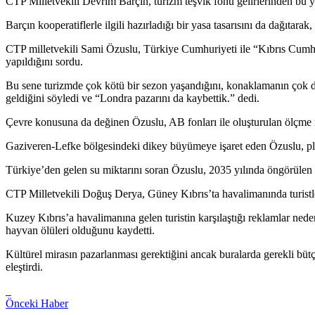
CTP Milletvekili Devrim Barçın, turizm teşvik fonu gelirlerinden bu y
Barçın kooperatiflerle ilgili hazırladığı bir yasa tasarısını da dağıtara
CTP milletvekili Sami Özuslu, Türkiye Cumhuriyeti ile “Kıbrıs Cumhuriy
yapıldığını sordu.
Bu sene turizmde çok kötü bir sezon yaşandığını, konaklamanın çok d
geldiğini söyledi ve “Londra pazarını da kaybettik.” dedi.
Çevre konusuna da değinen Özuslu, AB fonları ile oluşturulan ölçme me
Gaziveren-Lefke bölgesindeki dikey büyümeye işaret eden Özuslu, plan
Türkiye’den gelen su miktarını soran Özuslu, 2035 yılında öngörülen tük
CTP Milletvekili Doğuş Derya, Güney Kıbrıs’ta havalimanında turistler
Kuzey Kıbrıs’a havalimanına gelen turistin karşılaştığı reklamlar ne
hayvan ölüleri olduğunu kaydetti.
Kültürel mirasın pazarlanması gerektiğini ancak buralarda gerekli bütç
eleştirdi.
Önceki Haber