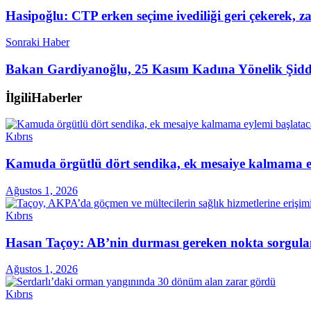
Hasipoğlu: CTP erken seçime ivediliği geri çekerek, z
Sonraki Haber
Bakan Gardiyanoğlu, 25 Kasım Kadına Yönelik Şidde
İlgili
Haberler
Kıbrıs
Kamuda örgütlü dört sendika, ek mesaiye kalmama ey
Ağustos 1, 2026
Kıbrıs
Hasan Taçoy: AB’nin durması gereken nokta sorgul
Ağustos 1, 2026
Kıbrıs