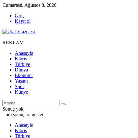
Cumartesi, Ağustos 8, 2026
Giriş
Kayıt ol
REKLAM
Anasayfa
Kıbrıs
Türkiye
Dünya
Ekonomi
Yaşam
Spor
Künye
Sonuç yok
Tüm sonuçları göster
Anasayfa
Kıbrıs
Türkiye