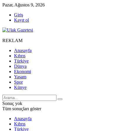
Pazar, Ağustos 9, 2026
Giriş
Kayıt ol
REKLAM
Anasayfa
Kıbrıs
Türkiye
Dünya
Ekonomi
Yaşam
Spor
Künye
Sonuç yok
Tüm sonuçları göster
Anasayfa
Kıbrıs
Türkiye