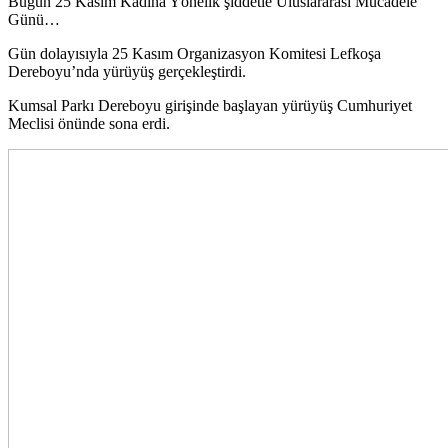
Bugün 25 Kasım Kadına Yönelik şiddetle Uluslararası Mücadele
Günü…
Gün dolayısıyla 25 Kasım Organizasyon Komitesi Lefkoşa
Dereboyu’nda yürüyüş gerçekleştirdi.
Kumsal Parkı Dereboyu girişinde başlayan yürüyüş Cumhuriyet
Meclisi önünde sona erdi.