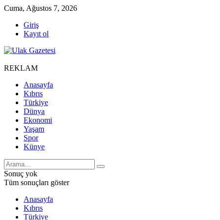
Cuma, Ağustos 7, 2026
Giriş
Kayıt ol
REKLAM
Anasayfa
Kıbrıs
Türkiye
Dünya
Ekonomi
Yaşam
Spor
Künye
Sonuç yok
Tüm sonuçları göster
Anasayfa
Kıbrıs
Türkiye