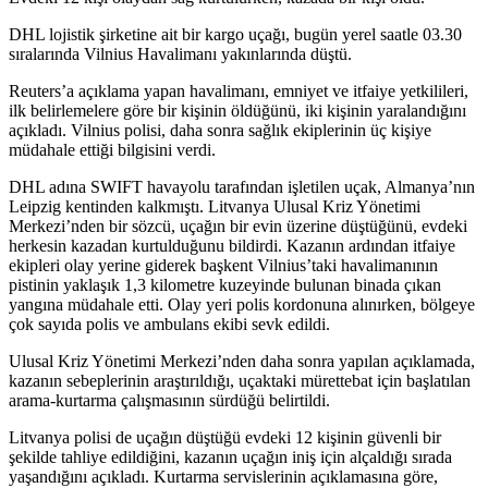
DHL lojistik şirketine ait bir kargo uçağı, bugün yerel saatle 03.30
sıralarında Vilnius Havalimanı yakınlarında düştü.
Reuters’a açıklama yapan havalimanı, emniyet ve itfaiye yetkilileri,
ilk belirlemelere göre bir kişinin öldüğünü, iki kişinin yaralandığını
açıkladı. Vilnius polisi, daha sonra sağlık ekiplerinin üç kişiye
müdahale ettiği bilgisini verdi.
DHL adına SWIFT havayolu tarafından işletilen uçak, Almanya’nın
Leipzig kentinden kalkmıştı. Litvanya Ulusal Kriz Yönetimi
Merkezi’nden bir sözcü, uçağın bir evin üzerine düştüğünü, evdeki
herkesin kazadan kurtulduğunu bildirdi. Kazanın ardından itfaiye
ekipleri olay yerine giderek başkent Vilnius’taki havalimanının
pistinin yaklaşık 1,3 kilometre kuzeyinde bulunan binada çıkan
yangına müdahale etti. Olay yeri polis kordonuna alınırken, bölgeye
çok sayıda polis ve ambulans ekibi sevk edildi.
Ulusal Kriz Yönetimi Merkezi’nden daha sonra yapılan açıklamada,
kazanın sebeplerinin araştırıldığı, uçaktaki mürettebat için başlatılan
arama-kurtarma çalışmasının sürdüğü belirtildi.
Litvanya polisi de uçağın düştüğü evdeki 12 kişinin güvenli bir
şekilde tahliye edildiğini, kazanın uçağın iniş için alçaldığı sırada
yaşandığını açıkladı. Kurtarma servislerinin açıklamasına göre,