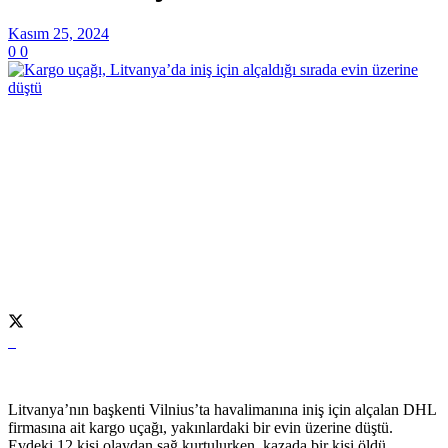
Kasım 25, 2024
0
0
Litvanya’nın başkenti Vilnius’ta havalimanına iniş için alçalan DHL
firmasına ait kargo uçağı, yakınlardaki bir evin üzerine düştü.
Evdeki 12 kişi olaydan sağ kurtulurken, kazada bir kişi öldü.