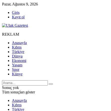
Pazar, Ağustos 9, 2026
Giriş
Kayıt ol
REKLAM
Anasayfa
Kıbrıs
Türkiye
Dünya
Ekonomi
Yaşam
Spor
Künye
Sonuç yok
Tüm sonuçları göster
Anasayfa
Kıbrıs
Türkiye