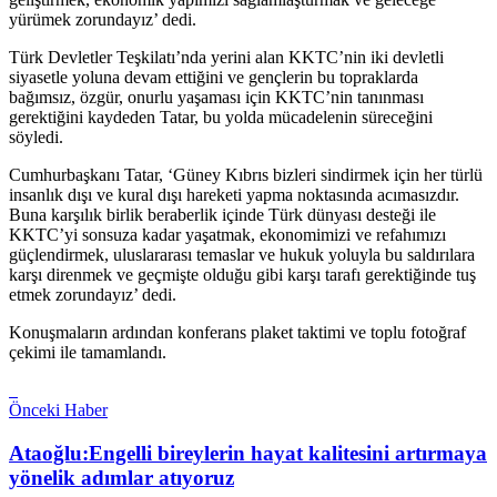
yürümek zorundayız’ dedi.
Türk Devletler Teşkilatı’nda yerini alan KKTC’nin iki devletli
siyasetle yoluna devam ettiğini ve gençlerin bu topraklarda
bağımsız, özgür, onurlu yaşaması için KKTC’nin tanınması
gerektiğini kaydeden Tatar, bu yolda mücadelenin süreceğini
söyledi.
Cumhurbaşkanı Tatar, ‘Güney Kıbrıs bizleri sindirmek için her türlü
insanlık dışı ve kural dışı hareketi yapma noktasında acımasızdır.
Buna karşılık birlik beraberlik içinde Türk dünyası desteği ile
KKTC’yi sonsuza kadar yaşatmak, ekonomimizi ve refahımızı
güçlendirmek, uluslararası temaslar ve hukuk yoluyla bu saldırılara
karşı direnmek ve geçmişte olduğu gibi karşı tarafı gerektiğinde tuş
etmek zorundayız’ dedi.
Konuşmaların ardından konferans plaket taktimi ve toplu fotoğraf
çekimi ile tamamlandı.
Önceki Haber
Ataoğlu:Engelli bireylerin hayat kalitesini artırmaya
yönelik adımlar atıyoruz