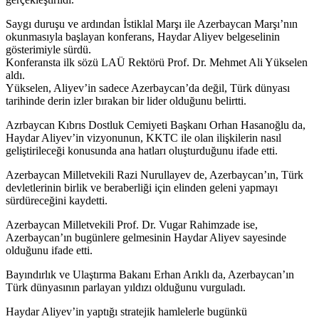
Saygı duruşu ve ardından İstiklal Marşı ile Azerbaycan Marşı’nın
okunmasıyla başlayan konferans, Haydar Aliyev belgeselinin
gösterimiyle sürdü.
Konferansta ilk sözü LAÜ Rektörü Prof. Dr. Mehmet Ali Yükselen
aldı.
Yükselen, Aliyev’in sadece Azerbaycan’da değil, Türk dünyası
tarihinde derin izler bırakan bir lider olduğunu belirtti.
Azrbaycan Kıbrıs Dostluk Cemiyeti Başkanı Orhan Hasanoğlu da,
Haydar Aliyev’in vizyonunun, KKTC ile olan ilişkilerin nasıl
geliştirileceği konusunda ana hatları oluşturduğunu ifade etti.
Azerbaycan Milletvekili Razi Nurullayev de, Azerbaycan’ın, Türk
devletlerinin birlik ve beraberliği için elinden geleni yapmayı
sürdüreceğini kaydetti.
Azerbaycan Milletvekili Prof. Dr. Vugar Rahimzade ise,
Azerbaycan’ın bugünlere gelmesinin Haydar Aliyev sayesinde
olduğunu ifade etti.
Bayındırlık ve Ulaştırma Bakanı Erhan Arıklı da, Azerbaycan’ın
Türk dünyasının parlayan yıldızı olduğunu vurguladı.
Haydar Aliyev’in yaptığı stratejik hamlelerle bugünkü