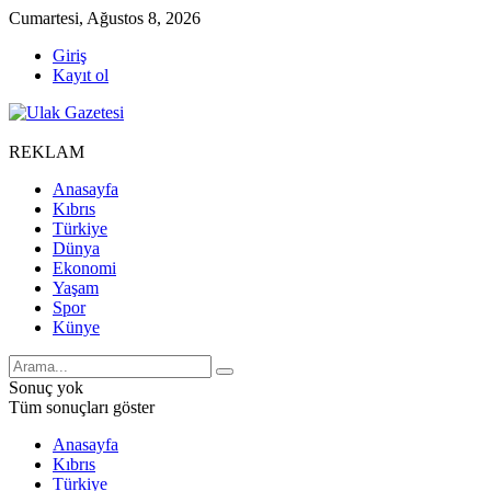
Cumartesi, Ağustos 8, 2026
Giriş
Kayıt ol
REKLAM
Anasayfa
Kıbrıs
Türkiye
Dünya
Ekonomi
Yaşam
Spor
Künye
Sonuç yok
Tüm sonuçları göster
Anasayfa
Kıbrıs
Türkiye