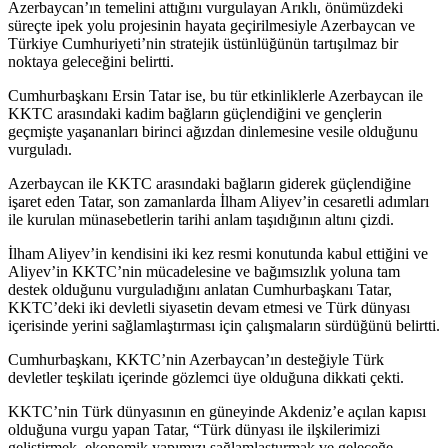
Azerbaycan’ın temelini attığını vurgulayan Arıklı, önümüzdeki
süreçte ipek yolu projesinin hayata geçirilmesiyle Azerbaycan ve
Türkiye Cumhuriyeti’nin stratejik üstünlüğünün tartışılmaz bir
noktaya geleceğini belirtti.
Cumhurbaşkanı Ersin Tatar ise, bu tür etkinliklerle Azerbaycan ile
KKTC arasındaki kadim bağların güçlendiğini ve gençlerin
geçmişte yaşananları birinci ağızdan dinlemesine vesile olduğunu
vurguladı.
Azerbaycan ile KKTC arasındaki bağların giderek güçlendiğine
işaret eden Tatar, son zamanlarda İlham Aliyev’in cesaretli adımları
ile kurulan münasebetlerin tarihi anlam taşıdığının altını çizdi.
İlham Aliyev’in kendisini iki kez resmi konutunda kabul ettiğini ve
Aliyev’in KKTC’nin mücadelesine ve bağımsızlık yoluna tam
destek olduğunu vurguladığını anlatan Cumhurbaşkanı Tatar,
KKTC’deki iki devletli siyasetin devam etmesi ve Türk dünyası
içerisinde yerini sağlamlaştırması için çalışmaların sürdüğünü belirtti.
Cumhurbaşkanı, KKTC’nin Azerbaycan’ın desteğiyle Türk
devletler teşkilatı içerinde gözlemci üye olduğuna dikkati çekti.
KKTC’nin Türk dünyasının en güneyinde Akdeniz’e açılan kapısı
olduğuna vurgu yapan Tatar, “Türk dünyası ile ilşkilerimizi
geliştirmek, ekonomik yapımızı sağlamlaşturmak ve geleceğe