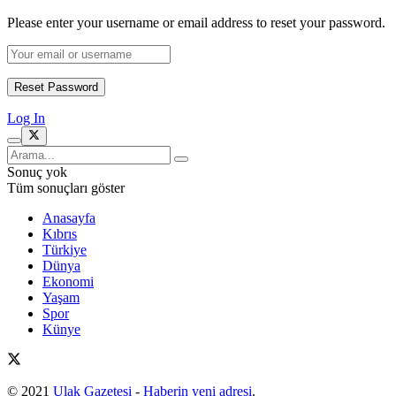
Please enter your username or email address to reset your password.
Log In
Sonuç yok
Tüm sonuçları göster
Anasayfa
Kıbrıs
Türkiye
Dünya
Ekonomi
Yaşam
Spor
Künye
© 2021
Ulak Gazetesi
-
Haberin yeni adresi
.