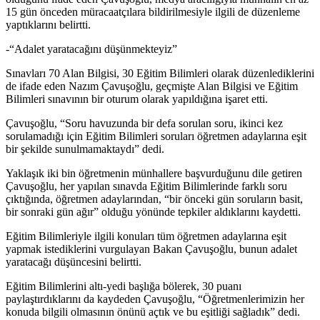
15 gün önceden müracaatçılara bildirilmesiyle ilgili de düzenleme
yaptıklarını belirtti.
-“Adalet yaratacağını düşünmekteyiz”
Sınavları 70 Alan Bilgisi, 30 Eğitim Bilimleri olarak düzenlediklerini
de ifade eden Nazım Çavuşoğlu, geçmişte Alan Bilgisi ve Eğitim
Bilimleri sınavının bir oturum olarak yapıldığına işaret etti.
Çavuşoğlu, “Soru havuzunda bir defa sorulan soru, ikinci kez
sorulamadığı için Eğitim Bilimleri soruları öğretmen adaylarına eşit
bir şekilde sunulmamaktaydı” dedi.
Yaklaşık iki bin öğretmenin münhallere başvurduğunu dile getiren
Çavuşoğlu, her yapılan sınavda Eğitim Bilimlerinde farklı soru
çıktığında, öğretmen adaylarından, “bir önceki gün soruların basit,
bir sonraki gün ağır” olduğu yönünde tepkiler aldıklarını kaydetti.
Eğitim Bilimleriyle ilgili konuları tüm öğretmen adaylarına eşit
yapmak istediklerini vurgulayan Bakan Çavuşoğlu, bunun adalet
yaratacağı düşüncesini belirtti.
Eğitim Bilimlerini altı-yedi başlığa bölerek, 30 puanı
paylaştırdıklarını da kaydeden Çavuşoğlu, “Öğretmenlerimizin her
konuda bilgili olmasının önünü açtık ve bu eşitliği sağladık” dedi.