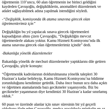
öğretmenin 110’uncu, 60 alan öğretmenin ise birinci geldiğini
kaydeden Çavuşoğlu, değişikliklerin, anomalileri düzenlemek ve
adalet sağlayabilmek adına yapılmak istendiğini söyledi.
-“Değişiklik, komisyonda ilk atama sınavına girecek olan
öğretmenlerimiz için”
Değişikliğin bu yıl yapılacak sınava girecek öğretmenleri
kapsadığının altını çizen Çavuşoğlu, “Değişikliğin mevcut
öğretmenlerle alakası yoktur. Kamu Hizmeti Komisyonu’nda ilk
atama sınavına girecek olan öğretmenlerimiz içindir” dedi.
-Bakanlığa yönelik düzenlemeler
Bakanlığa yönelik de mecburi düzenlemeler yaptıklarını dile getiren
Çavuşoğlu, şöyle konuştu:
“Öğretmenlik kadrolarının doldurulmasına yönelik talepleri 30
Haziran’a kadar belirleyip, Kamu Hizmeti Komisyonu’na bildirme
zorunluluğunu kendimize getirdik. Daha önce bunun ucu daha açıktı
ve öğretmen atamalarında bazı gecikmeler yaşanıyordu. Biz bu
gecikmeler yaşanmasın diye kendimizi 30 Haziran’a kadar sınırlamış
olduk.”
60 puan ve üzerinde alanlar için sınav süresinin bir yıl geçerli
olduğunu ifade eden Çavuşoğlu, medya aracılığıyla münhalin en az