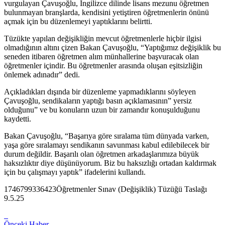
vurgulayan Çavuşoğlu, İngilizce dilinde lisans mezunu öğretmen
bulunmayan branşlarda, kendisini yetiştiren öğretmenlerin önünü
açmak için bu düzenlemeyi yaptıklarını belirtti.
Tüzükte yapılan değişikliğin mevcut öğretmenlerle hiçbir ilgisi
olmadığının altını çizen Bakan Çavuşoğlu, “Yaptığımız değişiklik bu
seneden itibaren öğretmen alım münhallerine başvuracak olan
öğretmenler içindir. Bu öğretmenler arasında oluşan eşitsizliğin
önlemek adınadır” dedi.
Açıkladıkları dışında bir düzenleme yapmadıklarını söyleyen
Çavuşoğlu, sendikaların yaptığı basın açıklamasının” yersiz
olduğunu” ve bu konuların uzun bir zamandır konuşulduğunu
kaydetti.
Bakan Çavuşoğlu, “Başarıya göre sıralama tüm dünyada varken,
yaşa göre sıralamayı sendikanın savunması kabul edilebilecek bir
durum değildir. Başarılı olan öğretmen arkadaşlarımıza büyük
haksızlıktır diye düşünüyorum. Biz bu haksızlığı ortadan kaldırmak
için bu çalışmayı yaptık” ifadelerini kullandı.
1746799336423Öğretmenler Sınav (Değişiklik) Tüzüğü Taslağı
9.5.25
Önceki Haber