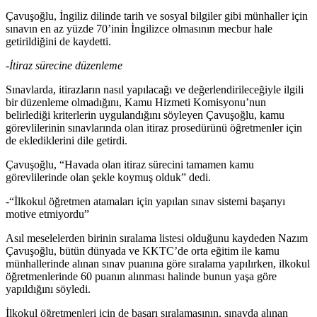
Çavuşoğlu, İngiliz dilinde tarih ve sosyal bilgiler gibi münhaller için
sınavın en az yüzde 70’inin İngilizce olmasının mecbur hale
getirildiğini de kaydetti.
-İtiraz sürecine düzenleme
Sınavlarda, itirazların nasıl yapılacağı ve değerlendirileceğiyle ilgili
bir düzenleme olmadığını, Kamu Hizmeti Komisyonu’nun
belirlediği kriterlerin uygulandığını söyleyen Çavuşoğlu, kamu
görevlilerinin sınavlarında olan itiraz prosedürünü öğretmenler için
de eklediklerini dile getirdi.
Çavuşoğlu, “Havada olan itiraz sürecini tamamen kamu
görevlilerinde olan şekle koymuş olduk” dedi.
-“İlkokul öğretmen atamaları için yapılan sınav sistemi başarıyı
motive etmiyordu”
Asıl meselelerden birinin sıralama listesi olduğunu kaydeden Nazım
Çavuşoğlu, bütün dünyada ve KKTC’de orta eğitim ile kamu
münhallerinde alınan sınav puanına göre sıralama yapılırken, ilkokul
öğretmenlerinde 60 puanın alınması halinde bunun yaşa göre
yapıldığını söyledi.
İlkokul öğretmenleri için de başarı sıralamasının, sınavda alınan