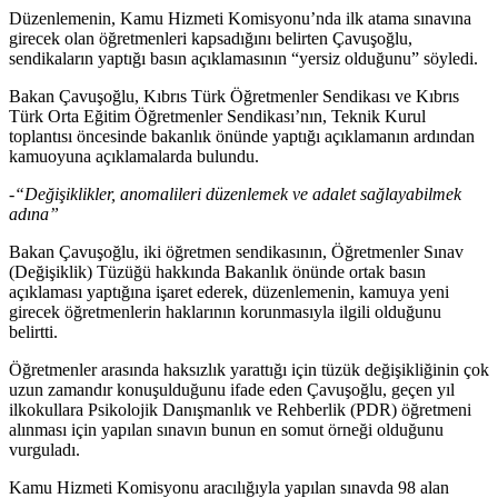
Düzenlemenin, Kamu Hizmeti Komisyonu’nda ilk atama sınavına
girecek olan öğretmenleri kapsadığını belirten Çavuşoğlu,
sendikaların yaptığı basın açıklamasının “yersiz olduğunu” söyledi.
Bakan Çavuşoğlu, Kıbrıs Türk Öğretmenler Sendikası ve Kıbrıs
Türk Orta Eğitim Öğretmenler Sendikası’nın, Teknik Kurul
toplantısı öncesinde bakanlık önünde yaptığı açıklamanın ardından
kamuoyuna açıklamalarda bulundu.
-“Değişiklikler, anomalileri düzenlemek ve adalet sağlayabilmek
adına”
Bakan Çavuşoğlu, iki öğretmen sendikasının, Öğretmenler Sınav
(Değişiklik) Tüzüğü hakkında Bakanlık önünde ortak basın
açıklaması yaptığına işaret ederek, düzenlemenin, kamuya yeni
girecek öğretmenlerin haklarının korunmasıyla ilgili olduğunu
belirtti.
Öğretmenler arasında haksızlık yarattığı için tüzük değişikliğinin çok
uzun zamandır konuşulduğunu ifade eden Çavuşoğlu, geçen yıl
ilkokullara Psikolojik Danışmanlık ve Rehberlik (PDR) öğretmeni
alınması için yapılan sınavın bunun en somut örneği olduğunu
vurguladı.
Kamu Hizmeti Komisyonu aracılığıyla yapılan sınavda 98 alan