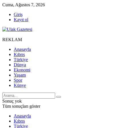
Cuma, Ağustos 7, 2026
Giriş
Kayıt ol
REKLAM
Anasayfa
Kıbrıs
Türkiye
Dünya
Ekonomi
Yaşam
Spor
Künye
Sonuç yok
Tüm sonuçları göster
Anasayfa
Kıbrıs
Türkiye