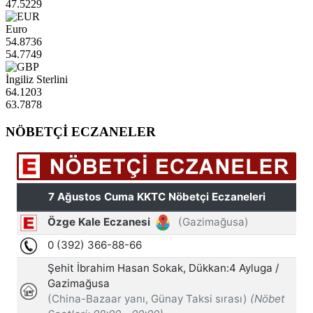
47.5229
Euro
54.8736
54.7749
İngiliz Sterlini
64.1203
63.7878
NÖBETÇİ ECZANELER