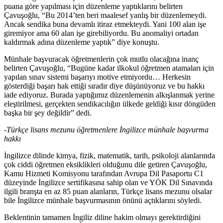
puana göre yapılması için düzenleme yaptıklarını belirten
Çavuşoğlu, “Bu 2014’ten beri maalesef yanlış bir düzenlemeydi.
Ancak sendika buna devamlı itiraz etmekteydi. Yani 100 alan işe
giremiyor ama 60 alan işe girebiliyordu. Bu anomaliyi ortadan
kaldırmak adına düzenleme yaptık” diye konuştu.
Münhale başvuracak öğretmenlerin çok mutlu olacağına inanç
belirten Çavuşoğlu, “Bugüne kadar ilkokul öğretmen atamaları için
yapılan sınav sistemi başarıyı motive etmiyordu… Herkesin
gösterdiği başarı hak ettiği sıradır diye düşünüyoruz ve bu hakkı
iade ediyoruz. Burada yaptığımız düzenlemenin alkışlanmak yerine
eleştirilmesi, gerçekten sendikacılığın ülkede geldiği kısır döngüden
başka bir şey değildir” dedi.
-Türkçe lisans mezunu öğretmenlere İngilizce münhale başvurma
hakkı
İngilizce dilinde kimya, fizik, matematik, tarih, psikoloji alanlarında
çok ciddi öğretmen eksiklikleri olduğunu dile getiren Çavuşoğlu,
Kamu Hizmeti Komisyonu tarafından Avrupa Dil Pasaportu C1
düzeyinde İngilizce sertifikasına sahip olan ve YÖK Dil Sınavında
ilgili branşta en az 85 puan alanların, Türkçe lisans mezunu olsalar
bile İngilizce münhale başvurmasının önünü açtıklarını söyledi.
Beklentinin tamamen İngiliz diline hakim olmayı gerektirdiğini