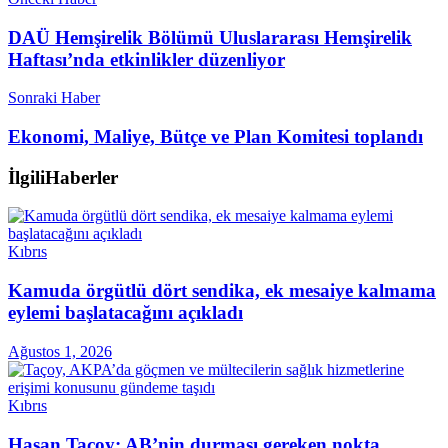
DAÜ Hemşirelik Bölümü Uluslararası Hemşirelik
Haftası’nda etkinlikler düzenliyor
Sonraki Haber
Ekonomi, Maliye, Bütçe ve Plan Komitesi toplandı
İlgili
Haberler
Kıbrıs
Kamuda örgütlü dört sendika, ek mesaiye kalmama
eylemi başlatacağını açıkladı
Ağustos 1, 2026
Kıbrıs
Hasan Taçoy: AB’nin durması gereken nokta