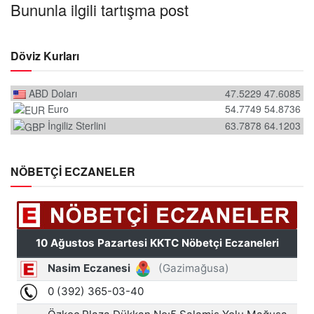
Bununla ilgili tartışma post
Döviz Kurları
ABD Doları
47.5229
47.6085
Euro
54.7749
54.8736
İngiliz Sterlini
63.7878
64.1203
NÖBETÇİ ECZANELER