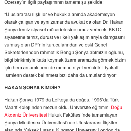
Özersay’ın ilgili paylaşımının tamamı şu şekilde:
“Uluslararası ilişkiler ve hukuk alanında akademisyen
olarak çalışan ve aynı zamanda avukat da olan Dr. Hakan
Şonya temiz siyaset mücadelesine omuz verecek. KKTC
siyasetine temiz, dürüst ve ilkeli yaklaşımlarıyla damgasını
vurmuş olan DP’nin kurucularından ve eski Genel
Sekreterlerinden rahmetlik Bengü Şonya abimizin oğlunu,
bilgi birikimiyle katkı koymak üzere aramızda görmek bizim
için hem anlamlı hem de memnu niyet vericidir. Liyakatli
isimlerin destek belirtmesi bizi daha da umutlandırıyor”
HAKAN ŞONYA KİMDİR?
Hakan Şonya 1979’da Lefkoşa’da doğdu. 1996’da Türk
Maarif Koleji’nden mezun oldu. Üniversite eğitimini
Doğu
Akdeniz Üniversitesi
Hukuk Fakültesi’nde tamamlayan
Şonya Middlesex Üniversitesi’nde Uluslararası İlişkiler
alanında Yüksek Lisans, Kingston University London’da