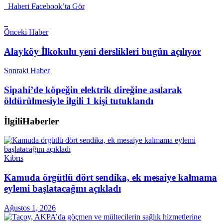
Haberi Facebook’ta Gör
Önceki Haber
Alayköy İlkokulu yeni derslikleri bugün açılıyor
Sonraki Haber
Sipahi’de köpeğin elektrik direğine asılarak
öldürülmesiyle ilgili 1 kişi tutuklandı
İlgili
Haberler
Kıbrıs
Kamuda örgütlü dört sendika, ek mesaiye kalmama
eylemi başlatacağını açıkladı
Ağustos 1, 2026