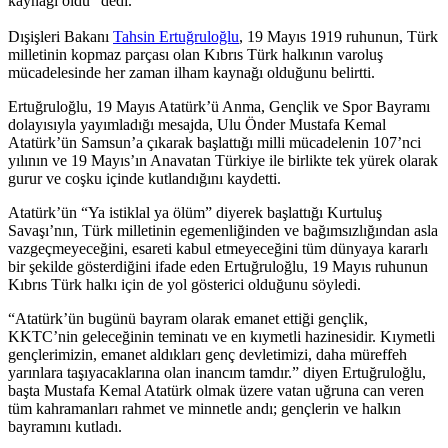
kaynağı oldu” dedi.
Dışişleri Bakanı
Tahsin Ertuğruloğlu
, 19 Mayıs 1919 ruhunun, Türk
milletinin kopmaz parçası olan Kıbrıs Türk halkının varoluş
mücadelesinde her zaman ilham kaynağı olduğunu belirtti.
Ertuğruloğlu, 19 Mayıs Atatürk’ü Anma, Gençlik ve Spor Bayramı
dolayısıyla yayımladığı mesajda, Ulu Önder Mustafa Kemal
Atatürk’ün Samsun’a çıkarak başlattığı milli mücadelenin 107’nci
yılının ve 19 Mayıs’ın Anavatan Türkiye ile birlikte tek yürek olarak
gurur ve coşku içinde kutlandığını kaydetti.
Atatürk’ün “Ya istiklal ya ölüm” diyerek başlattığı Kurtuluş
Savaşı’nın, Türk milletinin egemenliğinden ve bağımsızlığından asla
vazgeçmeyeceğini, esareti kabul etmeyeceğini tüm dünyaya kararlı
bir şekilde gösterdiğini ifade eden Ertuğruloğlu, 19 Mayıs ruhunun
Kıbrıs Türk halkı için de yol gösterici olduğunu söyledi.
“Atatürk’ün bugünü bayram olarak emanet ettiği gençlik,
KKTC’nin geleceğinin teminatı ve en kıymetli hazinesidir. Kıymetli
gençlerimizin, emanet aldıkları genç devletimizi, daha müreffeh
yarınlara taşıyacaklarına olan inancım tamdır.” diyen Ertuğruloğlu,
başta Mustafa Kemal Atatürk olmak üzere vatan uğruna can veren
tüm kahramanları rahmet ve minnetle andı; gençlerin ve halkın
bayramını kutladı.