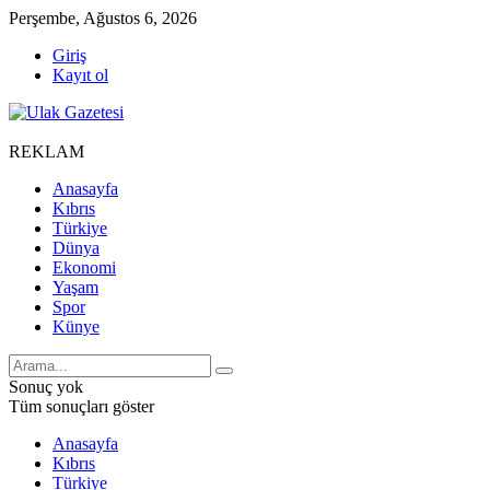
Perşembe, Ağustos 6, 2026
Giriş
Kayıt ol
REKLAM
Anasayfa
Kıbrıs
Türkiye
Dünya
Ekonomi
Yaşam
Spor
Künye
Sonuç yok
Tüm sonuçları göster
Anasayfa
Kıbrıs
Türkiye