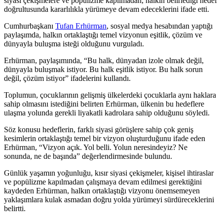
siyasi çekişmelere ve popülizme kapılmadan, halkın belirlediği hedef
doğrultusunda kararlılıkla yürümeye devam edeceklerini ifade etti.
Cumhurbaşkanı
Tufan Erhürman
, sosyal medya hesabından yaptığı
paylaşımda, halkın ortaklaştığı temel vizyonun eşitlik, çözüm ve
dünyayla buluşma isteği olduğunu vurguladı.
Erhürman, paylaşımında, “Bu halk, dünyadan izole olmak değil,
dünyayla buluşmak istiyor. Bu halk eşitlik istiyor. Bu halk sorun
değil, çözüm istiyor” ifadelerini kullandı.
Toplumun, çocuklarının gelişmiş ülkelerdeki çocuklarla aynı haklara
sahip olmasını istediğini belirten Erhürman, ülkenin bu hedeflere
ulaşma yolunda gerekli liyakatli kadrolara sahip olduğunu söyledi.
Söz konusu hedeflerin, farklı siyasi görüşlere sahip çok geniş
kesimlerin ortaklaştığı temel bir vizyon oluşturduğunu ifade eden
Erhürman, “Vizyon açık. Yol belli. Yolun neresindeyiz? Ne
sonunda, ne de başında” değerlendirmesinde bulundu.
Günlük yaşamın yoğunluğu, kısır siyasi çekişmeler, kişisel ihtiraslar
ve popülizme kapılmadan çalışmaya devam edilmesi gerektiğini
kaydeden Erhürman, halkın ortaklaştığı vizyonu önemsemeyen
yaklaşımlara kulak asmadan doğru yolda yürümeyi sürdüreceklerini
belirtti.