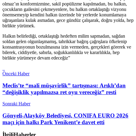
olmaz’ın konformizmine, sakil popülizme kapılmadan, bu halkın,
çocukların gailesini çekmeyenlere, bu halkın ortaklaştığı vizyonu
önemsemeyip kendini halkın üzerinde bir yerlerde konumlamaya
uğraşanlara kulak asmadan, gece gündüz çalışarak, doğru yolda, hep
birlikte yürümek.
Halkın belirlediği, ortaklaştığı hedeften milim sapmadan, sağdan
soldan gelen olgunlaşmamış, tahrikkar bağrış çağrışlara öfkelenip
konsantrasyonun bozulmasına izin vermeden, gerçekleri görerek ve
bilerek, ciddiyetle, sabırla, soğukkanlılıkla ve kararlılıkla, hep
birlikte yürümeye devam edeceğiz”
Önceki Haber
Meclis’te “mali müşavirlik” tartışması: Arıklı’dan
“değişiklik yapılmazsa ret oyu vereceğiz” resti
Sonraki Haber
Gönyeli-Alayköy Belediyesi, CONIFA EURO 2026
maçı için halkı Park Yenikent’e davet etti
İlgili
Haberler