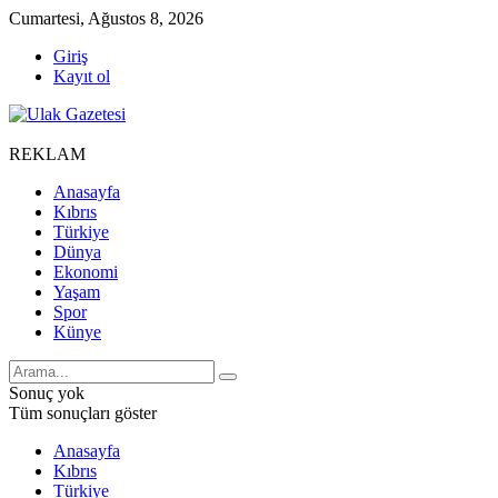
Cumartesi, Ağustos 8, 2026
Giriş
Kayıt ol
REKLAM
Anasayfa
Kıbrıs
Türkiye
Dünya
Ekonomi
Yaşam
Spor
Künye
Sonuç yok
Tüm sonuçları göster
Anasayfa
Kıbrıs
Türkiye