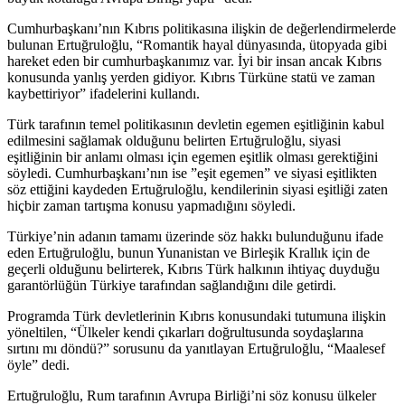
Cumhurbaşkanı’nın Kıbrıs politikasına ilişkin de değerlendirmelerde
bulunan Ertuğruloğlu, “Romantik hayal dünyasında, ütopyada gibi
hareket eden bir cumhurbaşkanımız var. İyi bir insan ancak Kıbrıs
konusunda yanlış yerden gidiyor. Kıbrıs Türküne statü ve zaman
kaybettiriyor” ifadelerini kullandı.
Türk tarafının temel politikasının devletin egemen eşitliğinin kabul
edilmesini sağlamak olduğunu belirten Ertuğruloğlu, siyasi
eşitliğinin bir anlamı olması için egemen eşitlik olması gerektiğini
söyledi. Cumhurbaşkanı’nın ise ”eşit egemen” ve siyasi eşitlikten
söz ettiğini kaydeden Ertuğruloğlu, kendilerinin siyasi eşitliği zaten
hiçbir zaman tartışma konusu yapmadığını söyledi.
Türkiye’nin adanın tamamı üzerinde söz hakkı bulunduğunu ifade
eden Ertuğruloğlu, bunun Yunanistan ve Birleşik Krallık için de
geçerli olduğunu belirterek, Kıbrıs Türk halkının ihtiyaç duyduğu
garantörlüğün Türkiye tarafından sağlandığını dile getirdi.
Programda Türk devletlerinin Kıbrıs konusundaki tutumuna ilişkin
yöneltilen, “Ülkeler kendi çıkarları doğrultusunda soydaşlarına
sırtını mı döndü?” sorusunu da yanıtlayan Ertuğruloğlu, “Maalesef
öyle” dedi.
Ertuğruloğlu, Rum tarafının Avrupa Birliği’ni söz konusu ülkeler