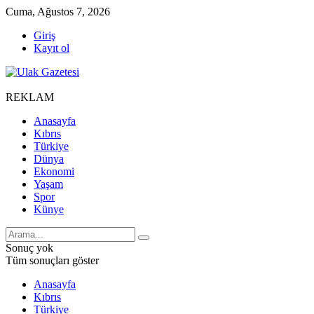
Cuma, Ağustos 7, 2026
Giriş
Kayıt ol
REKLAM
Anasayfa
Kıbrıs
Türkiye
Dünya
Ekonomi
Yaşam
Spor
Künye
Sonuç yok
Tüm sonuçları göster
Anasayfa
Kıbrıs
Türkiye