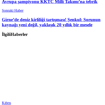
Avrupa şampiyonu KKTC Milli Takımı’na tebrik
Sonraki Haber
Girne’de deniz kirliliği tartışması! Şenkul: Sorunun
kaynağı yeni değil, yaklaşık 20 yıllık bir mesele
İlgili
Haberler
Kıbrıs