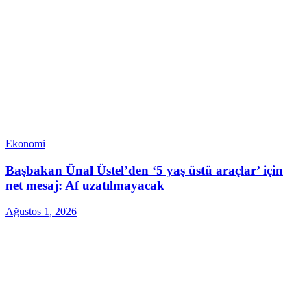
Ekonomi
Başbakan Ünal Üstel’den ‘5 yaş üstü araçlar’ için
net mesaj: Af uzatılmayacak
Ağustos 1, 2026