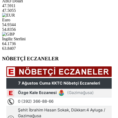
ABD Doları
47.5911
47.5055
Euro
54.9344
54.8356
İngiliz Sterlini
64.1736
63.8407
NÖBETÇİ ECZANELER