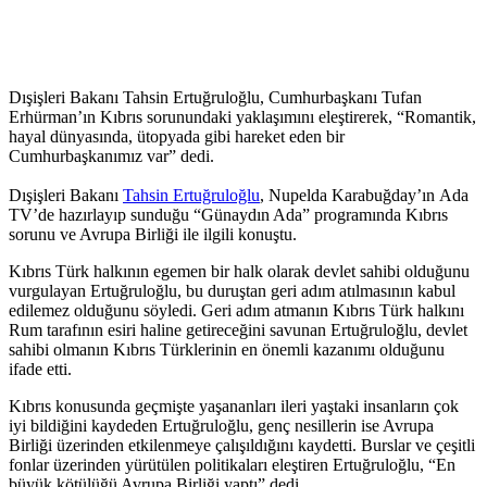
Dışişleri Bakanı Tahsin Ertuğruloğlu, Cumhurbaşkanı Tufan
Erhürman’ın Kıbrıs sorunundaki yaklaşımını eleştirerek, “Romantik,
hayal dünyasında, ütopyada gibi hareket eden bir
Cumhurbaşkanımız var” dedi.
Dışişleri Bakanı
Tahsin Ertuğruloğlu
, Nupelda Karabuğday’ın Ada
TV’de hazırlayıp sunduğu “Günaydın Ada” programında Kıbrıs
sorunu ve Avrupa Birliği ile ilgili konuştu.
Kıbrıs Türk halkının egemen bir halk olarak devlet sahibi olduğunu
vurgulayan Ertuğruloğlu, bu duruştan geri adım atılmasının kabul
edilemez olduğunu söyledi. Geri adım atmanın Kıbrıs Türk halkını
Rum tarafının esiri haline getireceğini savunan Ertuğruloğlu, devlet
sahibi olmanın Kıbrıs Türklerinin en önemli kazanımı olduğunu
ifade etti.
Kıbrıs konusunda geçmişte yaşananları ileri yaştaki insanların çok
iyi bildiğini kaydeden Ertuğruloğlu, genç nesillerin ise Avrupa
Birliği üzerinden etkilenmeye çalışıldığını kaydetti. Burslar ve çeşitli
fonlar üzerinden yürütülen politikaları eleştiren Ertuğruloğlu, “En
büyük kötülüğü Avrupa Birliği yaptı” dedi.