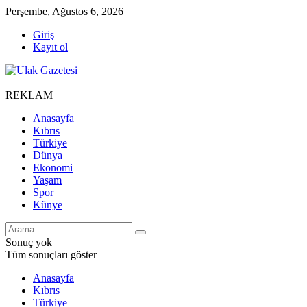
Perşembe, Ağustos 6, 2026
Giriş
Kayıt ol
REKLAM
Anasayfa
Kıbrıs
Türkiye
Dünya
Ekonomi
Yaşam
Spor
Künye
Sonuç yok
Tüm sonuçları göster
Anasayfa
Kıbrıs
Türkiye