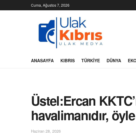
Cuma, Ağustos 7, 2026
ANASAYFA
KIBRIS
TÜRKIYE
DÜNYA
EK
Üstel:Ercan KKTC’n
havalimanıdır, öyle
Haziran 28, 2026