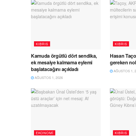
KIBRIS
KIBRIS
Kamuda örgütlü dört sendika,
Hasan Taço
ek mesaiye kalmama eylemi
gereken no
başlatacağını açıkladı
AĞUSTOS 1, 2
AĞUSTOS 1, 2026
EKONOMI
KIBRIS