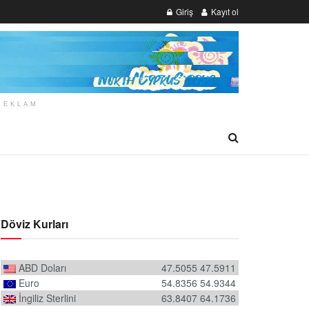
Giriş
Kayıt ol
REKLAM
Döviz Kurları
ABD Doları
47.5055
47.5911
Euro
54.8356
54.9344
İngiliz Sterlini
63.8407
64.1736