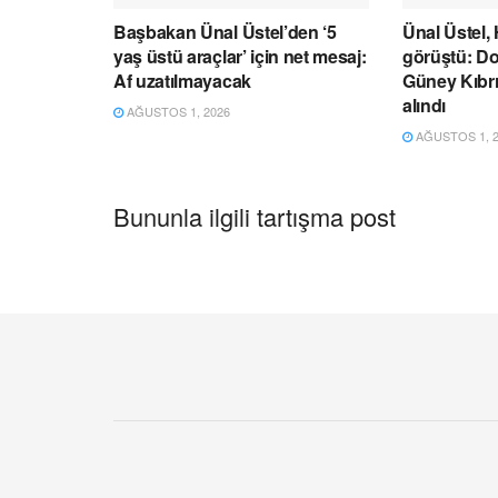
Başbakan Ünal Üstel’den ‘5
Ünal Üstel,
yaş üstü araçlar’ için net mesaj:
görüştü: Do
Af uzatılmayacak
Güney Kıbrıs
alındı
AĞUSTOS 1, 2026
AĞUSTOS 1, 2
Bununla ilgili tartışma post