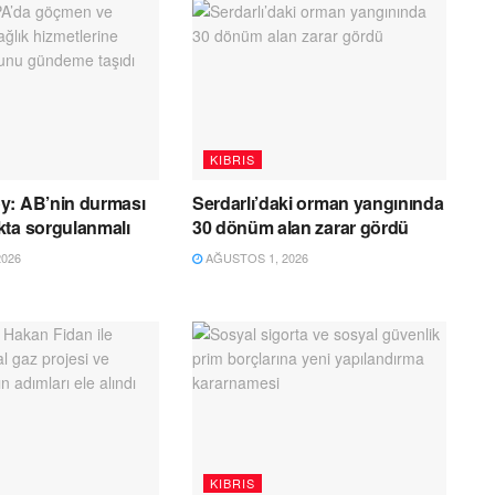
KIBRIS
y: AB’nin durması
Serdarlı’daki orman yangınında
kta sorgulanmalı
30 dönüm alan zarar gördü
026
AĞUSTOS 1, 2026
KIBRIS