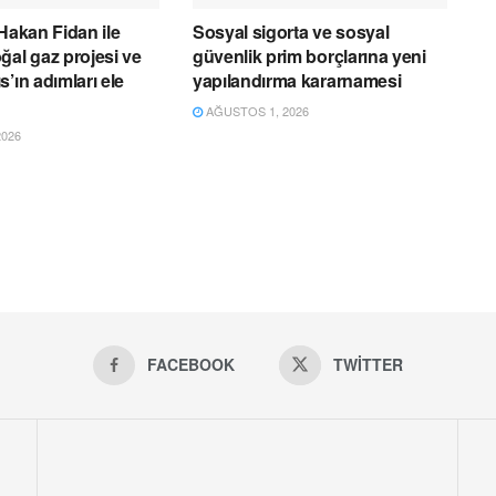
 Hakan Fidan ile
Sosyal sigorta ve sosyal
ğal gaz projesi ve
güvenlik prim borçlarına yeni
’ın adımları ele
yapılandırma kararnamesi
AĞUSTOS 1, 2026
026
FACEBOOK
TWITTER