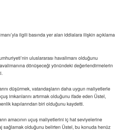
nı’yla ilgili basında yer alan iddialara ilişkin açıklama
umhuriyeti’nin uluslararası havalimanı olduğunu
t havalimanına dönüşeceği yönündeki değerlendirmelerin
i.
tlarını düşürmek, vatandaşların daha uygun maliyetlerle
çuş imkanlarını artırmak olduğunu ifade eden Üstel,
nlik kapılarından biri olduğunu kaydetti.
rın amacının uçuş maliyetlerini iç hat seviyelerine
aj sağlamak olduğunu belirten Üstel, bu konuda henüz