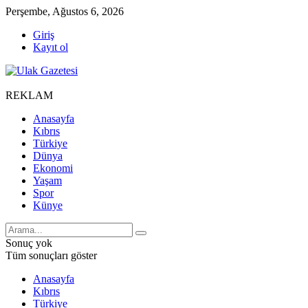
Perşembe, Ağustos 6, 2026
Giriş
Kayıt ol
REKLAM
Anasayfa
Kıbrıs
Türkiye
Dünya
Ekonomi
Yaşam
Spor
Künye
Sonuç yok
Tüm sonuçları göster
Anasayfa
Kıbrıs
Türkiye