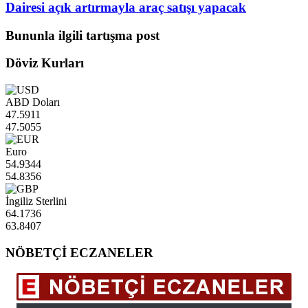
Dairesi açık artırmayla araç satışı yapacak
Bununla ilgili tartışma post
Döviz Kurları
ABD Doları
47.5911
47.5055
Euro
54.9344
54.8356
İngiliz Sterlini
64.1736
63.8407
NÖBETÇİ ECZANELER