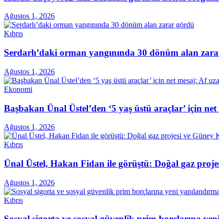
Ağustos 1, 2026
Kıbrıs
Serdarlı’daki orman yangınında 30 dönüm alan zara
Ağustos 1, 2026
Ekonomi
Başbakan Ünal Üstel’den ‘5 yaş üstü araçlar’ için ne
Ağustos 1, 2026
Kıbrıs
Ünal Üstel, Hakan Fidan ile görüştü: Doğal gaz projes
Ağustos 1, 2026
Kıbrıs
Sosyal sigorta ve sosyal güvenlik prim borçlarına ye