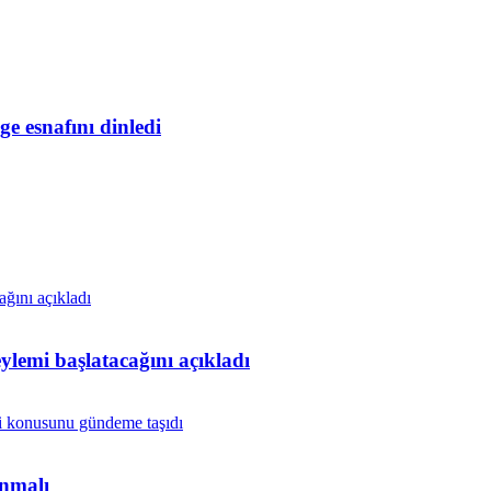
ge esnafını dinledi
lemi başlatacağını açıkladı
anmalı