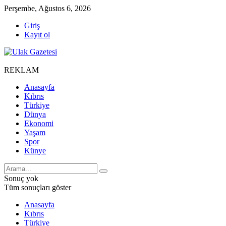
Perşembe, Ağustos 6, 2026
Giriş
Kayıt ol
REKLAM
Anasayfa
Kıbrıs
Türkiye
Dünya
Ekonomi
Yaşam
Spor
Künye
Sonuç yok
Tüm sonuçları göster
Anasayfa
Kıbrıs
Türkiye