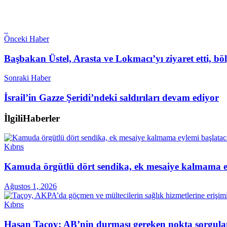
Önceki Haber
Başbakan Üstel, Arasta ve Lokmacı’yı ziyaret etti, böl
Sonraki Haber
İsrail’in Gazze Şeridi’ndeki saldırıları devam ediyor
İlgili
Haberler
Kıbrıs
Kamuda örgütlü dört sendika, ek mesaiye kalmama ey
Ağustos 1, 2026
Kıbrıs
Hasan Taçoy: AB’nin durması gereken nokta sorgul