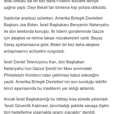
İsrail ordusu ise bir kez daha Filistinli sivillere tahliye
çağrısı yaptı. Deyr Belah’tan binlerce kişi yollara döküldü.
Saldırılar aralıkısz sürerken, Amerika Birleşik Devletleri
Başkanı Joe Biden, İsrail Başbakanı Benyamin Netanyahu
ile dün telefonda konuştu. İki liderin gündeminde Gazze
için ateşkes ve rehine takası müzakereleri vardı. Beyaz
Saray açıklamasına göre, Biden bir kez daha ateşkes
anlaşmasının aciliyetini vurguladı.
İsrail Devlet Televizyonu Kan, dün Başbakan
Netanyahu’nun Gazze Şeridi’nin Mısır sınırındaki
Philadelphi Koridoru’ndan çekilmeyi kabul edeceğini
yazdı. Amerika Birleşik Devletleri’nin son sunduğu teklifin
ikinci aşamasında bu maddenin yer aldığı aktarıldı.
Ancak İsrail Başbakanlığı bu iddiayı kısa sürede yalanladı.
“İsrail Güvenlik Kabinesi, tanımladığı şekilde savaşa ilişkin
tüm hedeflerine ulaşmakta ısrarcı olacaktır.” denildi.