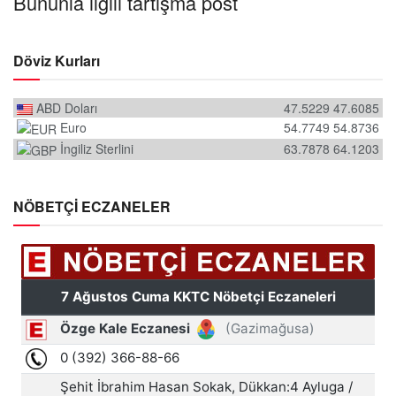
Bununla ilgili tartışma post
Döviz Kurları
ABD Doları
47.5229
47.6085
Euro
54.7749
54.8736
İngiliz Sterlini
63.7878
64.1203
NÖBETÇİ ECZANELER