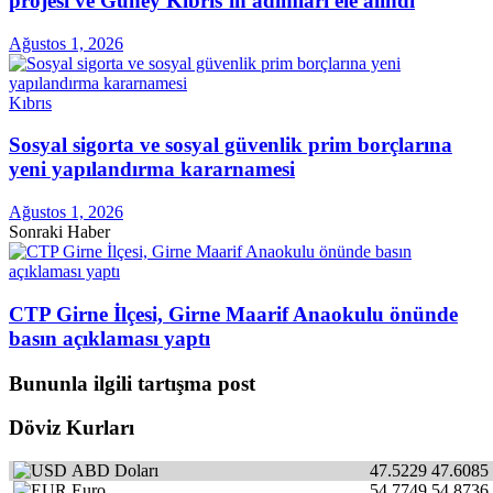
projesi ve Güney Kıbrıs’ın adımları ele alındı
Ağustos 1, 2026
Kıbrıs
Sosyal sigorta ve sosyal güvenlik prim borçlarına
yeni yapılandırma kararnamesi
Ağustos 1, 2026
Sonraki Haber
CTP Girne İlçesi, Girne Maarif Anaokulu önünde
basın açıklaması yaptı
Bununla ilgili tartışma post
Döviz Kurları
ABD Doları
47.5229
47.6085
Euro
54.7749
54.8736