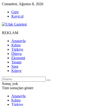
Cumartesi, Ağustos 8, 2026
Giriş
Kayıt ol
REKLAM
Anasayfa
Kıbrıs
Türkiye
Dünya
Ekonomi
Yaşam
Spor
Künye
Sonuç yok
Tüm sonuçları göster
Anasayfa
Kıbrıs
Türkiye