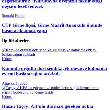
değerlendirdi: “Kurultayda üyemizin takdir ettiği
neyse o tecelli edecek”
Sonraki Haber
CTP Girne İlçesi, Girne Maarif Anaokulu önünde
basın açıklaması yaptı
İlgili
Haberler
Kıbrıs
Kamuda örgütlü dört sendika, ek mesaiye kalmama
eylemi başlatacağını açıkladı
Ağustos 1, 2026
Kıbrıs
Hasan Taçoy: AB’nin durması gereken nokta