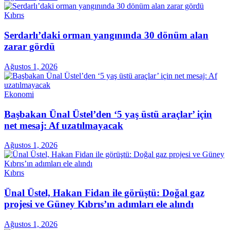
Kıbrıs
Serdarlı’daki orman yangınında 30 dönüm alan
zarar gördü
Ağustos 1, 2026
Ekonomi
Başbakan Ünal Üstel’den ‘5 yaş üstü araçlar’ için
net mesaj: Af uzatılmayacak
Ağustos 1, 2026
Kıbrıs
Ünal Üstel, Hakan Fidan ile görüştü: Doğal gaz
projesi ve Güney Kıbrıs’ın adımları ele alındı
Ağustos 1, 2026