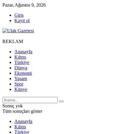
Pazar, Ağustos 9, 2026
Giriş
Kayıt ol
REKLAM
Anasayfa
Kıbrıs
Türkiye
Dünya
Ekonomi
Yaşam
Spor
Künye
Sonuç yok
Tüm sonuçları göster
Anasayfa
Kıbrıs
Türkiye