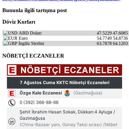
Bununla ilgili tartışma post
Döviz Kurları
ABD Doları
47.5229
47.6085
Euro
54.7749
54.8736
İngiliz Sterlini
63.7878
64.1203
NÖBETÇİ ECZANELER