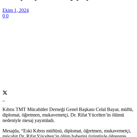
Ekim 1, 2024
0
0
Kıbrıs TMT Mücahitler Derneği Genel Başkanı Celal Bayar, müftü,
diplomat, öğretmen, mukavemetçi, Dr. Rifat Yücelten’in ölümü
nedeniyle mesaj yayımladı.
Mesajda, “Eski Kıbrıs müftüsü, diplomat, öğretmen, mukavemetçi,
mücahit Dr. Rifat Yücelten’in ölüm haberini üzüntüyle öğrenmiş