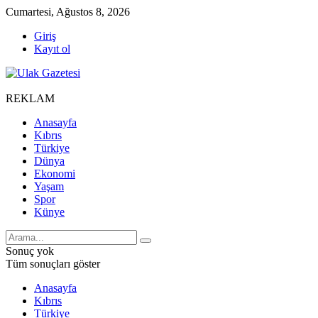
Cumartesi, Ağustos 8, 2026
Giriş
Kayıt ol
REKLAM
Anasayfa
Kıbrıs
Türkiye
Dünya
Ekonomi
Yaşam
Spor
Künye
Sonuç yok
Tüm sonuçları göster
Anasayfa
Kıbrıs
Türkiye