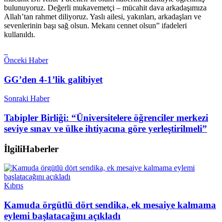
bulunuyoruz. Değerli mukavemetçi – mücahit dava arkadaşımıza
Allah’tan rahmet diliyoruz. Yaslı ailesi, yakınları, arkadaşları ve
sevenlerinin başı sağ olsun. Mekanı cennet olsun” ifadeleri
kullanıldı.
Önceki Haber
GG’den 4-1’lik galibiyet
Sonraki Haber
Tabipler Birliği: “Üniversitelere öğrenciler merkezi
seviye sınav ve ülke ihtiyacına göre yerleştirilmeli”
İlgili
Haberler
Kıbrıs
Kamuda örgütlü dört sendika, ek mesaiye kalmama
eylemi başlatacağını açıkladı