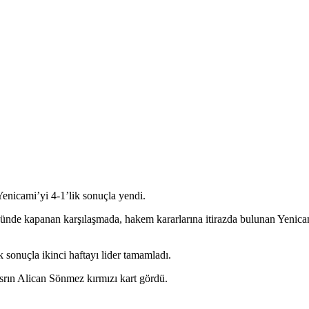
nicami’yi 4-1’lik sonuçla yendi.
ğünde kapanan karşılaşmada, hakem kararlarına itirazda bulunan Yenic
sonuçla ikinci haftayı lider tamamladı.
ın Alican Sönmez kırmızı kart gördü.