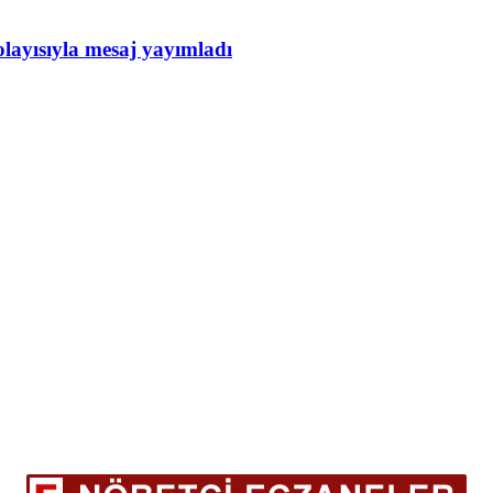
layısıyla mesaj yayımladı