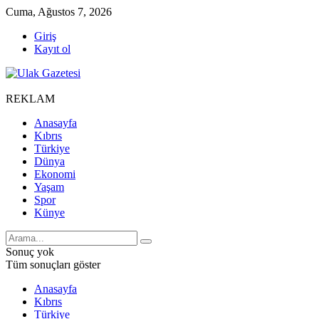
Cuma, Ağustos 7, 2026
Giriş
Kayıt ol
REKLAM
Anasayfa
Kıbrıs
Türkiye
Dünya
Ekonomi
Yaşam
Spor
Künye
Sonuç yok
Tüm sonuçları göster
Anasayfa
Kıbrıs
Türkiye