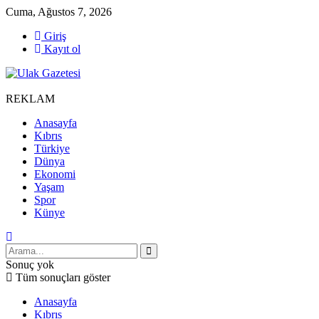
Cuma, Ağustos 7, 2026
Giriş
Kayıt ol
REKLAM
Anasayfa
Kıbrıs
Türkiye
Dünya
Ekonomi
Yaşam
Spor
Künye
Sonuç yok
Tüm sonuçları göster
Anasayfa
Kıbrıs