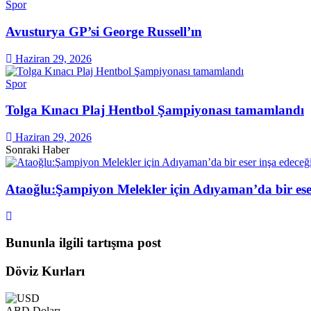
Spor
Avusturya GP’si George Russell’ın
Haziran 29, 2026
Spor
Tolga Kınacı Plaj Hentbol Şampiyonası tamamlandı
Haziran 29, 2026
Sonraki Haber
Ataoğlu:Şampiyon Melekler için Adıyaman’da bir eser
Bununla ilgili tartışma post
Döviz Kurları
ABD Doları