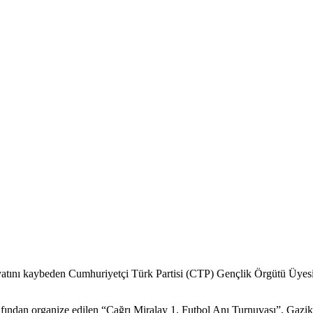
atını kaybeden Cumhuriyetçi Türk Partisi (CTP) Gençlik Örgütü Üyesi 
ından organize edilen “Çağrı Miralay 1. Futbol Anı Turnuvası”, Gaziköy