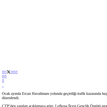
Ocak ayında Ercan Havalimanı yolunda geçirdiği trafik kazasında hay
düzenlendi.
CTP’den yapılan açıklamaya göre, Lefkoşa İlçesi Gençlik Örgütü taraf