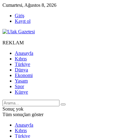
Cumartesi, Ağustos 8, 2026
Giriş
Kayıt ol
REKLAM
Anasayfa
Kıbrıs
Türkiye
Dünya
Ekonomi
Yaşam
Spor
Künye
Sonuç yok
Tüm sonuçları göster
Anasayfa
Kıbrıs
Türkiye