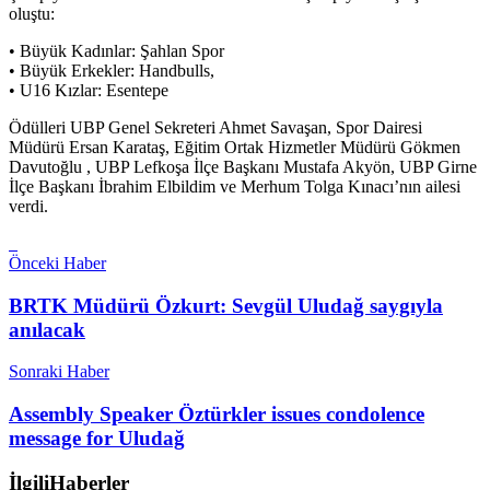
oluştu:
• Büyük Kadınlar: Şahlan Spor
• Büyük Erkekler: Handbulls,
• U16 Kızlar: Esentepe
Ödülleri UBP Genel Sekreteri Ahmet Savaşan, Spor Dairesi
Müdürü Ersan Karataş, Eğitim Ortak Hizmetler Müdürü Gökmen
Davutoğlu , UBP Lefkoşa İlçe Başkanı Mustafa Akyön, UBP Girne
İlçe Başkanı İbrahim Elbildim ve Merhum Tolga Kınacı’nın ailesi
verdi.
Önceki Haber
BRTK Müdürü Özkurt: Sevgül Uludağ saygıyla
anılacak
Sonraki Haber
Assembly Speaker Öztürkler issues condolence
message for Uludağ
İlgili
Haberler