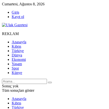
Cumartesi, Ağustos 8, 2026
Giriş
Kayıt ol
REKLAM
Anasayfa
Kıbrıs
Türkiye
Dünya
Ekonomi
Yaşam
Spor
Künye
Sonuç yok
Tüm sonuçları göster
Anasayfa
Kıbrıs
Türkiye