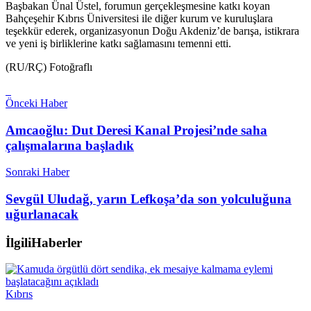
Başbakan Ünal Üstel, forumun gerçekleşmesine katkı koyan
Bahçeşehir Kıbrıs Üniversitesi ile diğer kurum ve kuruluşlara
teşekkür ederek, organizasyonun Doğu Akdeniz’de barışa, istikrara
ve yeni iş birliklerine katkı sağlamasını temenni etti.
(RU/RÇ) Fotoğraflı
Önceki Haber
Amcaoğlu: Dut Deresi Kanal Projesi’nde saha
çalışmalarına başladık
Sonraki Haber
Sevgül Uludağ, yarın Lefkoşa’da son yolculuğuna
uğurlanacak
İlgili
Haberler
Kıbrıs