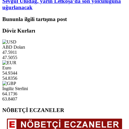
Sevgül Uludağ, yarın Lefkoşa’da son yolculuğuna
uğurlanacak
Bununla ilgili tartışma post
Döviz Kurları
ABD Doları
47.5911
47.5055
Euro
54.9344
54.8356
İngiliz Sterlini
64.1736
63.8407
NÖBETÇİ ECZANELER