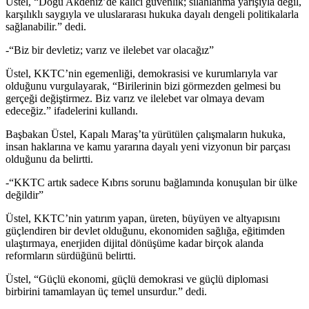
Üstel, “Doğu Akdeniz’de kalıcı güvenlik; silahlanma yarışıyla değil,
karşılıklı saygıyla ve uluslararası hukuka dayalı dengeli politikalarla
sağlanabilir.” dedi.
-“Biz bir devletiz; varız ve ilelebet var olacağız”
Üstel, KKTC’nin egemenliği, demokrasisi ve kurumlarıyla var
olduğunu vurgulayarak, “Birilerinin bizi görmezden gelmesi bu
gerçeği değiştirmez. Biz varız ve ilelebet var olmaya devam
edeceğiz.” ifadelerini kullandı.
Başbakan Üstel, Kapalı Maraş’ta yürütülen çalışmaların hukuka,
insan haklarına ve kamu yararına dayalı yeni vizyonun bir parçası
olduğunu da belirtti.
-“KKTC artık sadece Kıbrıs sorunu bağlamında konuşulan bir ülke
değildir”
Üstel, KKTC’nin yatırım yapan, üreten, büyüyen ve altyapısını
güçlendiren bir devlet olduğunu, ekonomiden sağlığa, eğitimden
ulaştırmaya, enerjiden dijital dönüşüme kadar birçok alanda
reformların sürdüğünü belirtti.
Üstel, “Güçlü ekonomi, güçlü demokrasi ve güçlü diplomasi
birbirini tamamlayan üç temel unsurdur.” dedi.