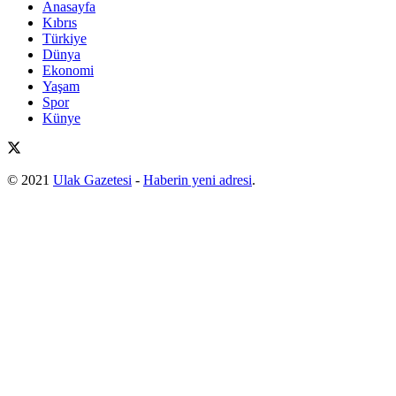
Anasayfa
Kıbrıs
Türkiye
Dünya
Ekonomi
Yaşam
Spor
Künye
© 2021
Ulak Gazetesi
-
Haberin yeni adresi
.