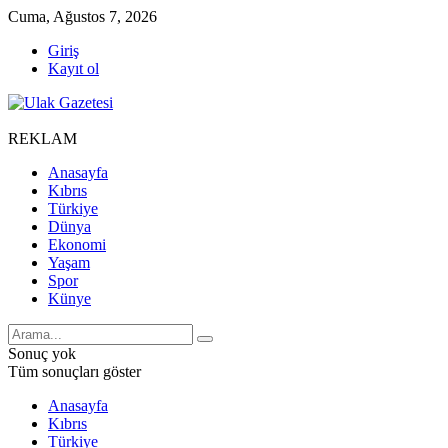
Cuma, Ağustos 7, 2026
Giriş
Kayıt ol
REKLAM
Anasayfa
Kıbrıs
Türkiye
Dünya
Ekonomi
Yaşam
Spor
Künye
Sonuç yok
Tüm sonuçları göster
Anasayfa
Kıbrıs
Türkiye