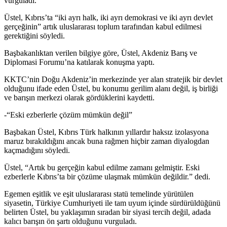
vurguladı.
Üstel, Kıbrıs’ta “iki ayrı halk, iki ayrı demokrasi ve iki ayrı devlet
gerçeğinin” artık uluslararası toplum tarafından kabul edilmesi
gerektiğini söyledi.
Başbakanlıktan verilen bilgiye göre, Üstel, Akdeniz Barış ve
Diplomasi Forumu’na katılarak konuşma yaptı.
KKTC’nin Doğu Akdeniz’in merkezinde yer alan stratejik bir devlet
olduğunu ifade eden Üstel, bu konumu gerilim alanı değil, iş birliği
ve barışın merkezi olarak gördüklerini kaydetti.
-“Eski ezberlerle çözüm mümkün değil”
Başbakan Üstel, Kıbrıs Türk halkının yıllardır haksız izolasyona
maruz bırakıldığını ancak buna rağmen hiçbir zaman diyalogdan
kaçmadığını söyledi.
Üstel, “Artık bu gerçeğin kabul edilme zamanı gelmiştir. Eski
ezberlerle Kıbrıs’ta bir çözüme ulaşmak mümkün değildir.” dedi.
Egemen eşitlik ve eşit uluslararası statü temelinde yürütülen
siyasetin, Türkiye Cumhuriyeti ile tam uyum içinde sürdürüldüğünü
belirten Üstel, bu yaklaşımın sıradan bir siyasi tercih değil, adada
kalıcı barışın ön şartı olduğunu vurguladı.