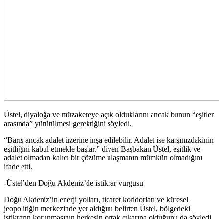
Üstel, diyaloğa ve müzakereye açık olduklarını ancak bunun “eşitler
arasında” yürütülmesi gerektiğini söyledi.
“Barış ancak adalet üzerine inşa edilebilir. Adalet ise karşınızdakinin
eşitliğini kabul etmekle başlar.” diyen Başbakan Üstel, eşitlik ve
adalet olmadan kalıcı bir çözüme ulaşmanın mümkün olmadığını
ifade etti.
-Üstel’den Doğu Akdeniz’de istikrar vurgusu
Doğu Akdeniz’in enerji yolları, ticaret koridorları ve küresel
jeopolitiğin merkezinde yer aldığını belirten Üstel, bölgedeki
istikrarın korunmasının herkesin ortak çıkarına olduğunu da söyledi.