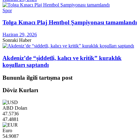
Spor
Tolga Kınacı Plaj Hentbol Şampiyonası tamamlandı
Haziran 29, 2026
Sonraki Haber
Akdeniz’de “şiddetli, kalıcı ve kritik” kuraklık
koşulları saptandı
Bununla ilgili tartışma post
Döviz Kurları
ABD Doları
47.5736
47.4881
Euro
54.9087