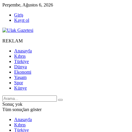
Perşembe, Ağustos 6, 2026
Giriş
Kayıt ol
REKLAM
Anasayfa
Kıbrıs
Türkiye
Dünya
Ekonomi
Yaşam
Spor
Künye
Sonuç yok
Tüm sonuçları göster
Anasayfa
Kıbrıs
Türkiye