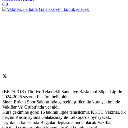
0
0
(BRTSPOR) Türkiye Tekerlekli Sandalye Basketbol Süper Lig’de
2024-2025 sezonu fikstürü belli oldu.
Sinan Erdem Spor Salonu’nda gerçekleştirilen lig kura çekiminde
Vakıflar ‘A’ Grubu’nda yer aldı.
Kura çekimine göre; 16 takımlı ligde temsilcimiz KKTC Vakıflar, ilk
maçını Kasım ayında Galatasaray ile Lefkoşa’da oynayacak.
Lig ikinci haftasında Bağcılar deplasmanında olacak Vakıflar,
6.haftada son şampiyon Fenerbahçe’yi konuk edecek.