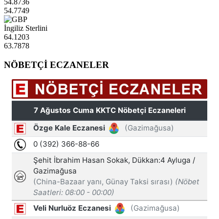
54.8736
54.7749
İngiliz Sterlini
64.1203
63.7878
NÖBETÇİ ECZANELER