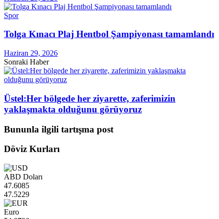
Spor
Tolga Kınacı Plaj Hentbol Şampiyonası tamamlandı
Haziran 29, 2026
Sonraki Haber
Üstel:Her bölgede her ziyarette, zaferimizin
yaklaşmakta olduğunu görüyoruz
Bununla ilgili tartışma post
Döviz Kurları
ABD Doları
47.6085
47.5229
Euro