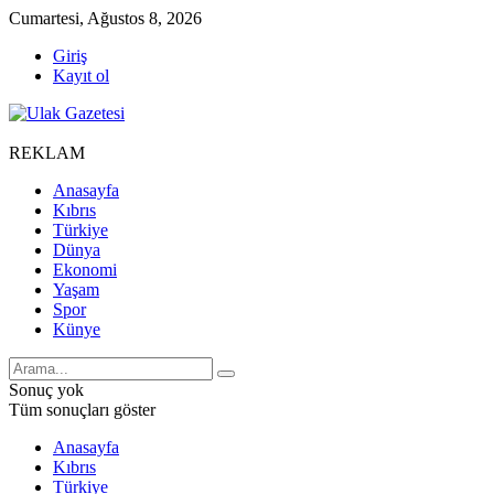
Cumartesi, Ağustos 8, 2026
Giriş
Kayıt ol
REKLAM
Anasayfa
Kıbrıs
Türkiye
Dünya
Ekonomi
Yaşam
Spor
Künye
Sonuç yok
Tüm sonuçları göster
Anasayfa
Kıbrıs
Türkiye