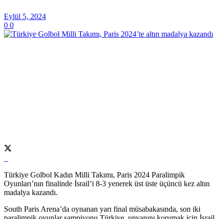
Eylül 5, 2024
0
0
Türkiye Golbol Kadın Milli Takımı, Paris 2024 Paralimpik
Oyunları’nın finalinde İsrail’i 8-3 yenerek üst üste üçüncü kez altın
madalya kazandı.
South Paris Arena’da oynanan yarı final müsabakasında, son iki
paralimpik oyunlar şampiyonu Türkiye, unvanını korumak için İsrail