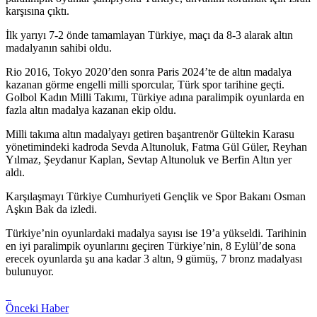
karşısına çıktı.
İlk yarıyı 7-2 önde tamamlayan Türkiye, maçı da 8-3 alarak altın
madalyanın sahibi oldu.
Rio 2016, Tokyo 2020’den sonra Paris 2024’te de altın madalya
kazanan görme engelli milli sporcular, Türk spor tarihine geçti.
Golbol Kadın Milli Takımı, Türkiye adına paralimpik oyunlarda en
fazla altın madalya kazanan ekip oldu.
Milli takıma altın madalyayı getiren başantrenör Gültekin Karasu
yönetimindeki kadroda Sevda Altunoluk, Fatma Gül Güler, Reyhan
Yılmaz, Şeydanur Kaplan, Sevtap Altunoluk ve Berfin Altın yer
aldı.
Karşılaşmayı Türkiye Cumhuriyeti Gençlik ve Spor Bakanı Osman
Aşkın Bak da izledi.
Türkiye’nin oyunlardaki madalya sayısı ise 19’a yükseldi. Tarihinin
en iyi paralimpik oyunlarını geçiren Türkiye’nin, 8 Eylül’de sona
erecek oyunlarda şu ana kadar 3 altın, 9 gümüş, 7 bronz madalyası
bulunuyor.
Önceki Haber