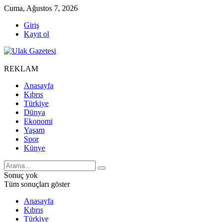
Cuma, Ağustos 7, 2026
Giriş
Kayıt ol
REKLAM
Anasayfa
Kıbrıs
Türkiye
Dünya
Ekonomi
Yaşam
Spor
Künye
Sonuç yok
Tüm sonuçları göster
Anasayfa
Kıbrıs
Türkiye