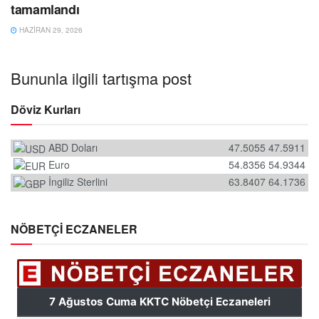
tamamlandı
HAZIRAN 29, 2026
Bununla ilgili tartışma post
Döviz Kurları
ABD Doları
47.5055
47.5911
Euro
54.8356
54.9344
İngiliz Sterlini
63.8407
64.1736
NÖBETÇİ ECZANELER