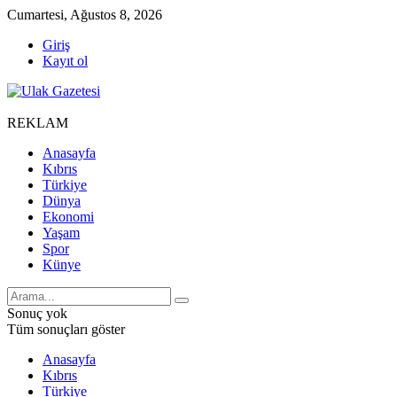
Cumartesi, Ağustos 8, 2026
Giriş
Kayıt ol
REKLAM
Anasayfa
Kıbrıs
Türkiye
Dünya
Ekonomi
Yaşam
Spor
Künye
Sonuç yok
Tüm sonuçları göster
Anasayfa
Kıbrıs
Türkiye