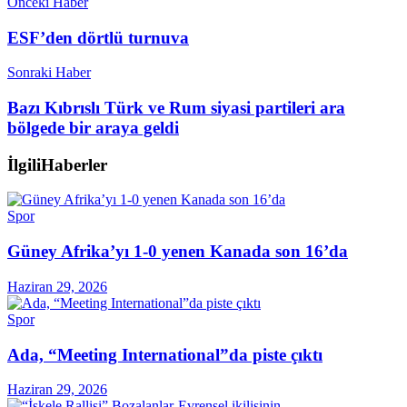
Önceki Haber
ESF’den dörtlü turnuva
Sonraki Haber
Bazı Kıbrıslı Türk ve Rum siyasi partileri ara
bölgede bir araya geldi
İlgili
Haberler
Spor
Güney Afrika’yı 1-0 yenen Kanada son 16’da
Haziran 29, 2026
Spor
Ada, “Meeting International”da piste çıktı
Haziran 29, 2026