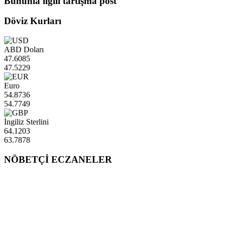
Bununla ilgili tartışma post
Döviz Kurları
ABD Doları
47.6085
47.5229
Euro
54.8736
54.7749
İngiliz Sterlini
64.1203
63.7878
NÖBETÇİ ECZANELER