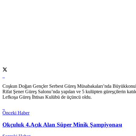
Coşkun Doğan Gençler Serbest Güreş Müsabakaları’nda Büyükkonuk İ
Rifat Şener Güreş Salonu’nda yapılan ve 5 kulüpten güreşçilerin katıl
Lefkoşa Güreş İhtisas Kulübü de üçüncü oldu.
Önceki Haber
Okçuluk 4.Açık Alan Süper Minik Şampiyonası