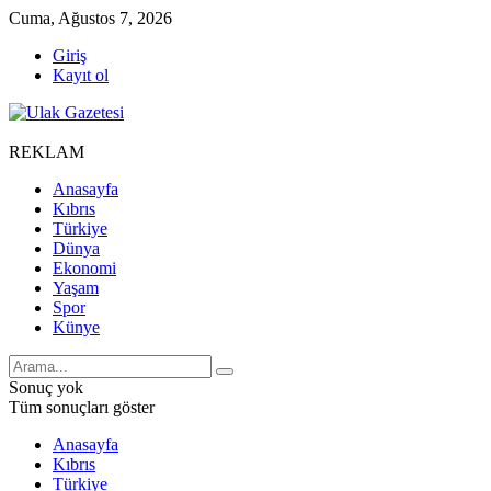
Cuma, Ağustos 7, 2026
Giriş
Kayıt ol
REKLAM
Anasayfa
Kıbrıs
Türkiye
Dünya
Ekonomi
Yaşam
Spor
Künye
Sonuç yok
Tüm sonuçları göster
Anasayfa
Kıbrıs
Türkiye