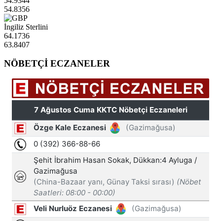
54.9344
54.8356
İngiliz Sterlini
64.1736
63.8407
NÖBETÇİ ECZANELER