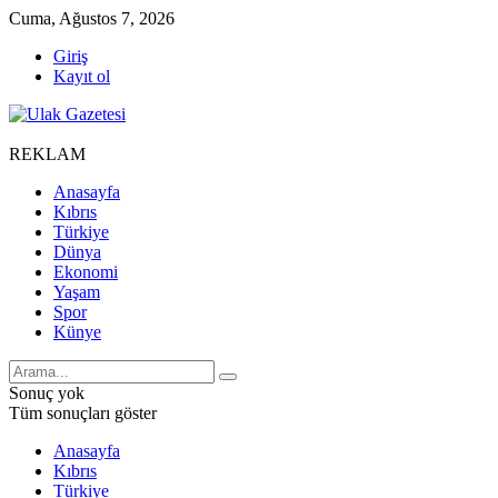
Cuma, Ağustos 7, 2026
Giriş
Kayıt ol
REKLAM
Anasayfa
Kıbrıs
Türkiye
Dünya
Ekonomi
Yaşam
Spor
Künye
Sonuç yok
Tüm sonuçları göster
Anasayfa
Kıbrıs
Türkiye