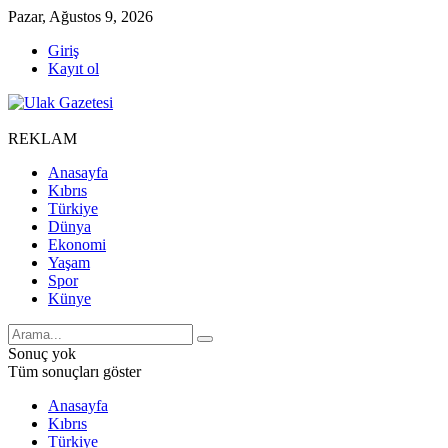
Pazar, Ağustos 9, 2026
Giriş
Kayıt ol
REKLAM
Anasayfa
Kıbrıs
Türkiye
Dünya
Ekonomi
Yaşam
Spor
Künye
Sonuç yok
Tüm sonuçları göster
Anasayfa
Kıbrıs
Türkiye