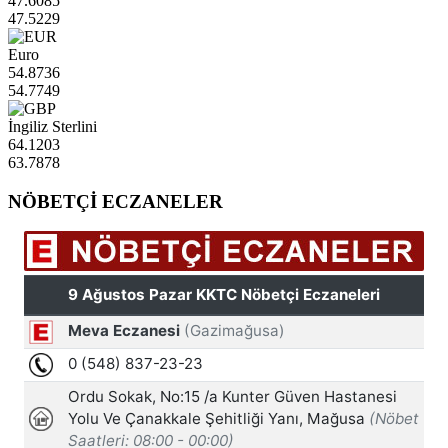
47.6085
47.5229
Euro
54.8736
54.7749
İngiliz Sterlini
64.1203
63.7878
NÖBETÇİ ECZANELER