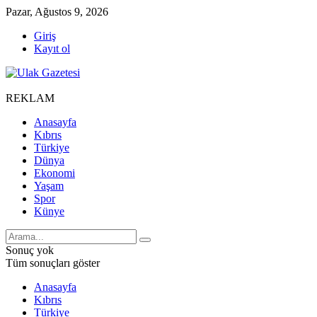
Pazar, Ağustos 9, 2026
Giriş
Kayıt ol
REKLAM
Anasayfa
Kıbrıs
Türkiye
Dünya
Ekonomi
Yaşam
Spor
Künye
Sonuç yok
Tüm sonuçları göster
Anasayfa
Kıbrıs
Türkiye